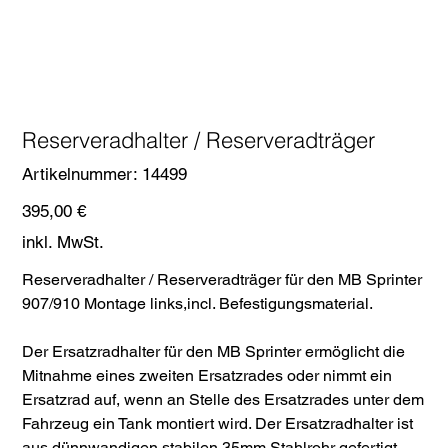
Reserveradhalter / Reserveradträger
Artikelnummer:
Artikelnummer:
14499
14499
Preis
395,00 €
inkl. MwSt.
Reserveradhalter / Reserveradträger für den MB Sprinter
907/910 Montage links,incl. Befestigungsmaterial.
Der Ersatzradhalter für den MB Sprinter ermöglicht die
Mitnahme eines zweiten Ersatzrades oder nimmt ein
Ersatzrad auf, wenn an Stelle des Ersatzrades unter dem
Fahrzeug ein Tank montiert wird. Der Ersatzradhalter ist
aus dünnwandigen stabilen 35mm Stahlrohr gefertigt,