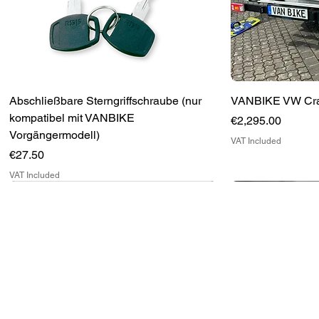
Abschließbare Sterngriffschraube (nur
VANBIKE VW Craft
kompatibel mit VANBIKE
Price
€2,295.00
Vorgängermodell)
VAT Included
Price
€27.50
VAT Included