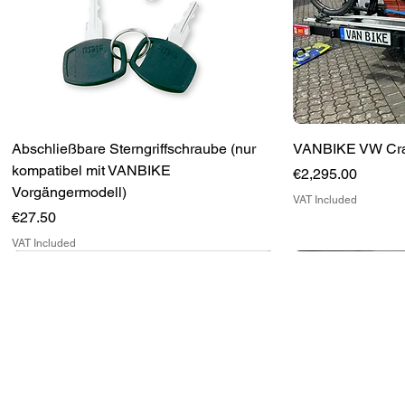
Abschließbare Sterngriffschraube (nur
VANBIKE VW Craft
kompatibel mit VANBIKE
Price
€2,295.00
Vorgängermodell)
VAT Included
Price
€27.50
VAT Included