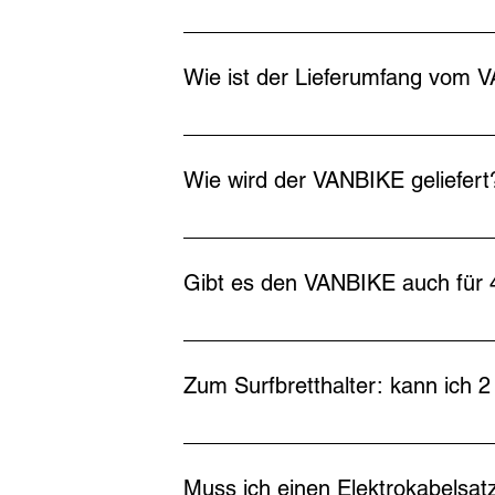
Die Fahrradschienen haben eine Läng
Wie ist der Lieferumfang vom
Generell wird der VANBIKE komplett mit 
Fahrrädern.
Wie wird der VANBIKE geliefert
Der VANBIKE wird in einem Karton verpa
Anlieferung bei Ihnen.
Gibt es den VANBIKE auch für 
Ja.
Zum Surfbretthalter: kann ich
Ja. Man kann 2 Boards mitnehmen. Dann i
Muss ich einen Elektrokabelsa