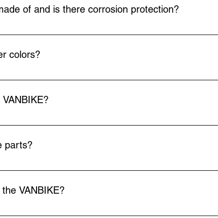
ges.
ade of and is there corrosion protection?
pecial round tube that is cut on a 3D tube laser, CNC-bent and 
d using the KTL process (cathode dip painting). The multiple hole
er colors?
r-coated in RAL 9005 (matt black).
AL color upon request. However, this is subject to an additiona
he VANBIKE?
e parts?
o by email to: info@van-bike.com
or the VANBIKE?
s the VANBIKE is considered cargo and is removable. All compo