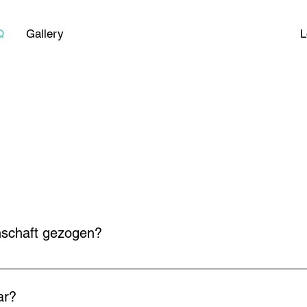
L
Q
Gallery
nschaft gezogen?
 Scharnieren befestigt (an der C-Säule) und nicht an den Türen
rradträgern. Denn bei den anderen Anbietern werden die Befes
ar?
sächlich aus dünnwandigem Blech (ca.0,8mm) hergestellt; diese