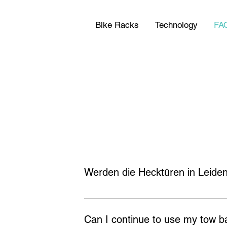
Bike Racks
Technology
FA
Werden die Hecktüren in Leide
Nein, denn der VANBIKE wird nur an den
entscheidender Vorteil zu anderen Fah
Can I continue to use my tow b
vorgenommen. Die Türbleche sind haupt