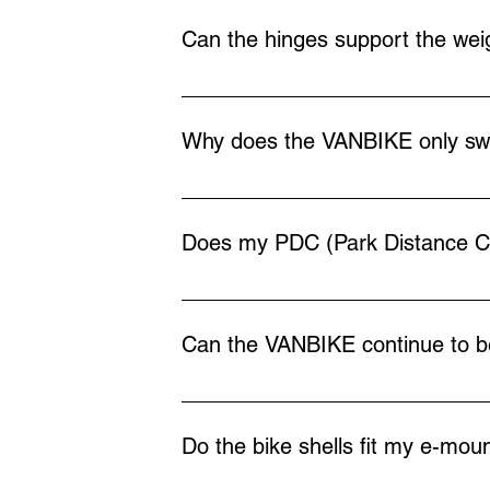
regulation ECE-R26.
Can the hinges support the wei
Yes, the VANBIKE has been tested on a v
Why does the VANBIKE only swin
For safety reasons: If the VANBIKE were t
would increase the risk of accidents (e.g.
Does my PDC (Park Distance Con
If the 13-pin plug is plugged into the t
bike rails are folded up, simply unplug t
Can the VANBIKE continue to be
Yes, as long as it is the same vehicle ty
Do the bike shells fit my e-mou