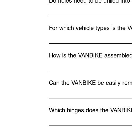
Do holes need to be drilled into
Only Fiat Ducato models require small ho
For which vehicle types is the 
The VANBIKE is compatible with:Fiat 
Sprinter 907/910MAN TGE, VW CrafterF
How is the VANBIKE assemble
The VANBIKE is only attached to the hing
not subjected to any stress.
Can the VANBIKE be easily re
Yes. On Fiat models, you only need to 
effortlessly.
Which hinges does the VANBIKE
The VANBIKE is compatible with hinges th