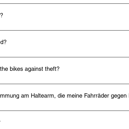
table for tire widths up to 3”.
e?
bikes with extra wide tires.
ed?
 cm are supplied as standard. Other lengths (50 cm, 70 cm, 80 c
he bikes against theft?
andle nut with a key that can be mounted on the left side. This pr
lemmung am Haltearm, die meine Fahrräder gegen 
, da diese Schlösser bei den Versicherungen nicht als Diebsta
?