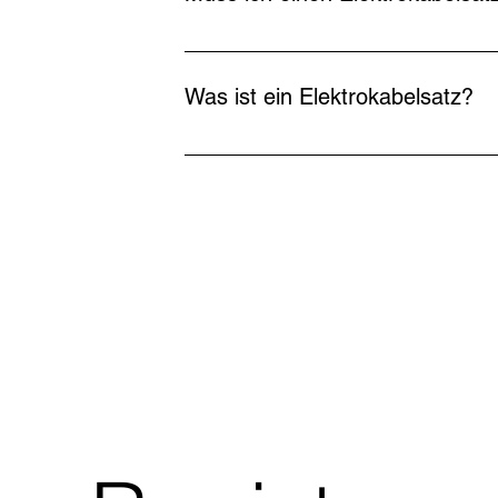
Für die separaten Leuchtenleiste des V
einem langen Kabel und am Ende einem 
Was ist ein Elektrokabelsatz?
Steckdose. Diese Steckdose muss mit de
Fachwerkstatt montieren zu lassen.
Dieser wird benötigt, um die am Ende d
montiert, wenn auch eine Anhängerkuppl
funktionieren baugleich mit dem Zugfa
herstellt werden. Das bedeutet, wenn ei