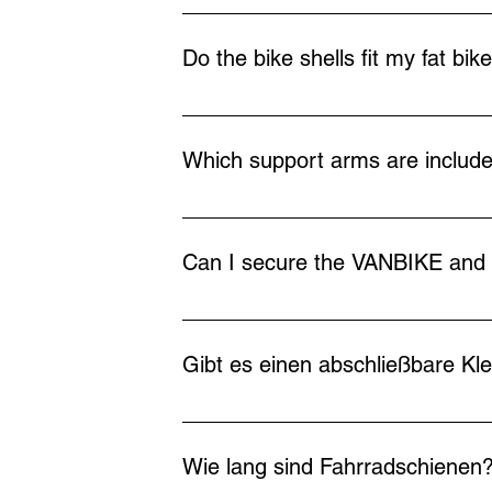
The standard VANBIKE bike shells are sui
Do the bike shells fit my fat bik
Special bike rails can be ordered for fat 
Which support arms are includ
Support arms in lengths of 35 cm and 60
Can I secure the VANBIKE and t
Yes, in the accessories shop there is a h
Gibt es einen abschließbare K
Diese haben wir nicht mehr im Programm
Wie lang sind Fahrradschienen