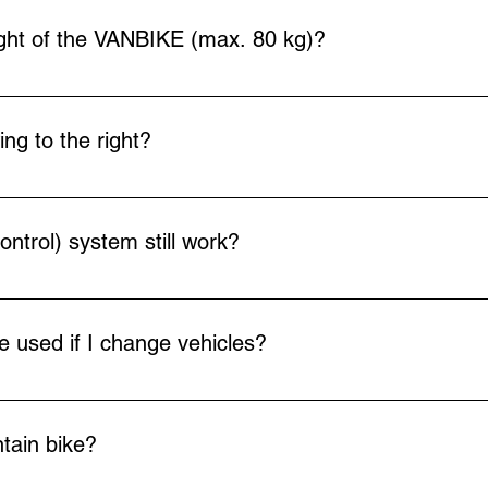
ght of the VANBIKE (max. 80 kg)?
ehicle with increased weight in an accredited laboratory.
g to the right?
o swing to the left, it could protrude into the roadway of vehicl
 collisions with bicycles or cars).
trol) system still work?
ow bar socket, the PDC system is deactivated. If you want to con
he plug.
 used if I change vehicles?
pe.
ntain bike?