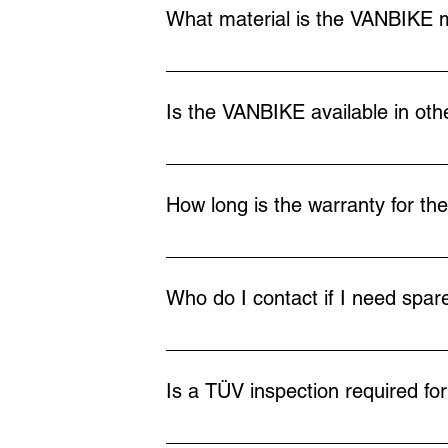
these can be replaced with suitable hin
What material is the VANBIKE m
The VANBIKE consists of a thin-walled s
To protect against corrosion, it is prime
Is the VANBIKE available in oth
also coated. The VANBIKE is then powde
Yes, the VANBIKE can be coated in any R
How long is the warranty for t
A statutory warranty of 2 years applies.
Who do I contact if I need spar
Please send a written request with phot
Is a TÜV inspection required f
No, a TÜV inspection is not required a