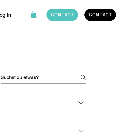
CONTACT
CONTACT
og In
. Dieses ist ein ganz großer und
tigungen an den Türblechen
 sind NICHT für diese Last ausgelegt.