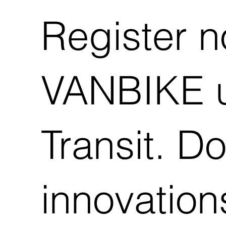
Register n
VANBIKE u
Transit. D
innovation