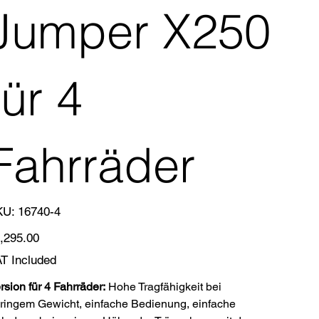
Jumper X250
für 4
Fahrräder
SKU
KU:
16740-4
16740-
4
e
,295.00
T Included
rsion für 4 Fahrräder:
Hohe Tragfähigkeit bei
ringem Gewicht, einfache Bedienung, einfache