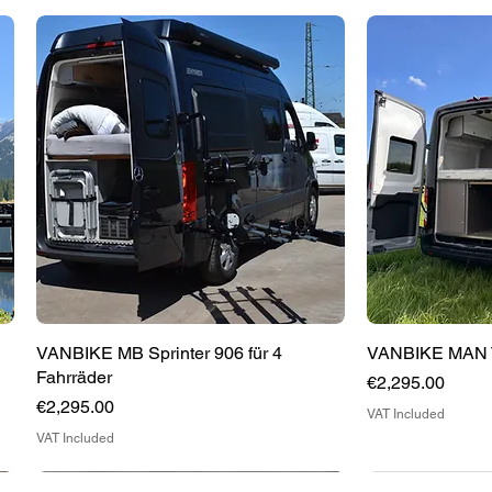
VANBIKE MB Sprinter 906 für 4
Quick View
VANBIKE MAN T
Q
Fahrräder
Price
€2,295.00
Price
€2,295.00
VAT Included
VAT Included