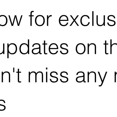
ow for exclus
pdates on t
on't miss any
s