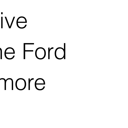
ive
he Ford
 more