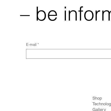
– be infor
E-mail
*
Shop
Technolo
Gallery