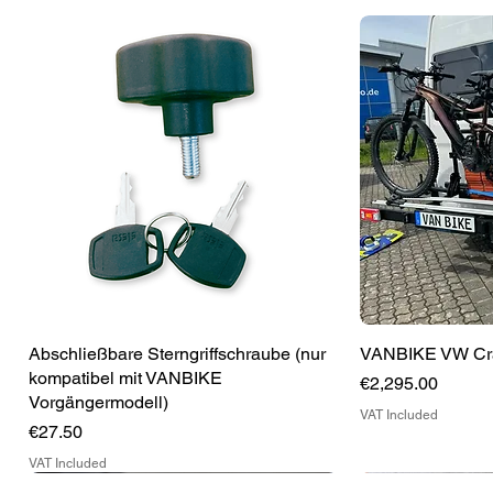
Abschließbare Sterngriffschraube (nur
Quick View
VANBIKE VW Craf
Qu
kompatibel mit VANBIKE
Price
€2,295.00
Vorgängermodell)
VAT Included
Price
€27.50
VAT Included