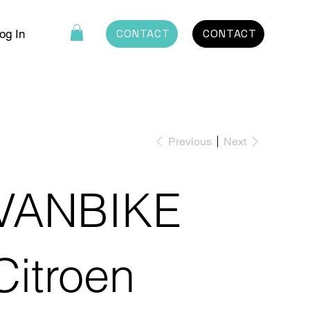
CONTACT
CONTACT
og In
Previous
Next
VANBIKE
Citroen