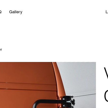
L
Q
Gallery
er