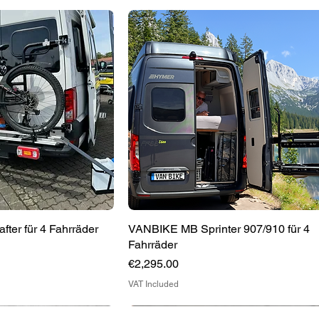
ter für 4 Fahrräder
ick View
VANBIKE MB Sprinter 907/910 für 4
Quick View
Fahrräder
Price
€2,295.00
VAT Included