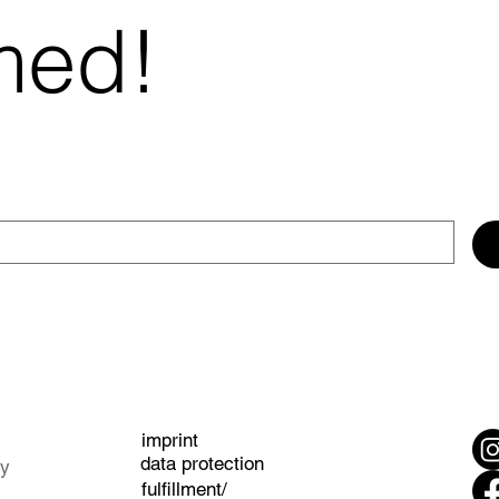
med!
imprint
data protection
gy
fulfillment/