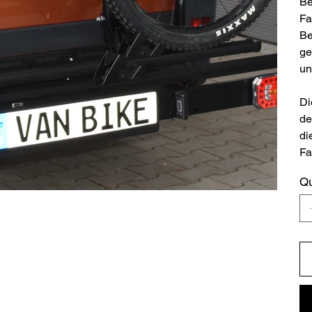
Be
Fa
Be
ge
un
Di
de
di
Fa
Qu