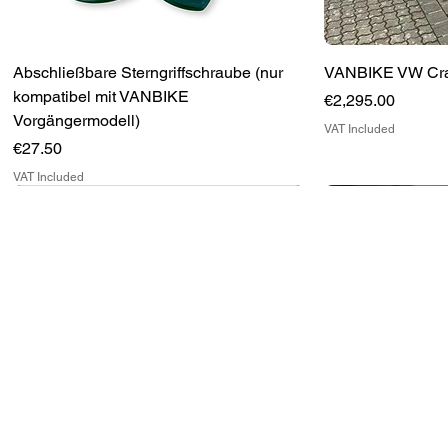
Abschließbare Sterngriffschraube (nur
VANBIKE VW Craft
kompatibel mit VANBIKE
Price
€2,295.00
Vorgängermodell)
VAT Included
Price
€27.50
VAT Included