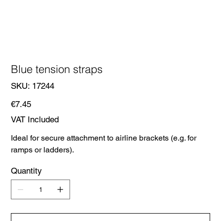
Blue tension straps
SKU
SKU:
17244
17244
Price
€7.45
VAT Included
Ideal for secure attachment to airline brackets (e.g. for
ramps or ladders).
Quantity