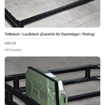
Trittblech / Laufblech (Zubehör für Dachträger / Reling)
Price
€80.00
VAT Included