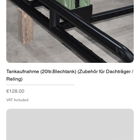
Tankaufnahme (20ltr.Blechtank) (Zubehör für Dachträger /
Reling)
Price
€128.00
VAT Included