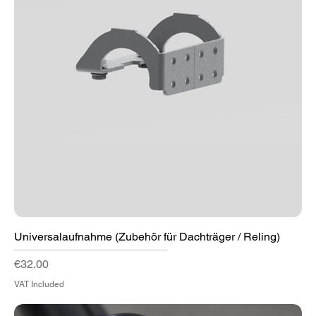
Universalaufnahme (Zubehör für Dachträger / Reling)
Price
€32.00
VAT Included