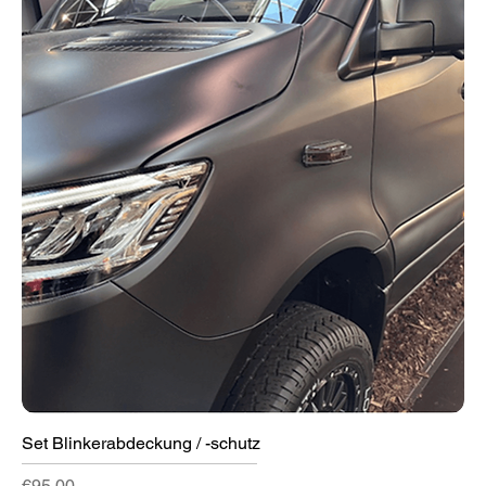
Set Blinkerabdeckung / -schutz
Price
€95.00